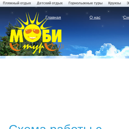
Пляжный отдых
Детский отдых
Горнолыжные туры
Круизы
Э
Главная
О нас
Сх