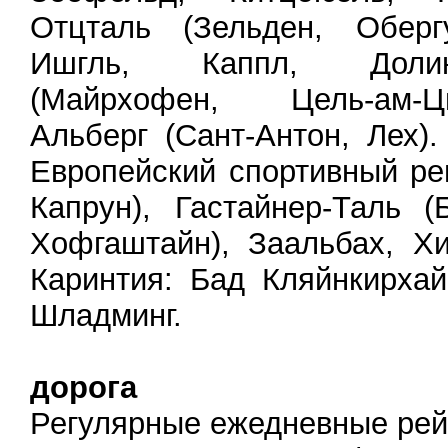
Отцталь (Зельден, Обергу
Ишгль, Каппл, Доли
(Майрхофен, Цель-ам-Ц
Альберг (Сант-Антон, Лех)
Европейский спортивный ре
Капрун), Гастайнер-Таль 
Хофгаштайн), Заальбах, Х
Каринтия: Бад Кляйнкирха
Шладминг.
дорога
Регулярные ежедневные ре