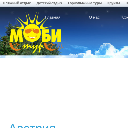
Пляжный отдых
Детский отдых
Горнолыжные туры
Круизы
Э
Главная
О нас
Сх